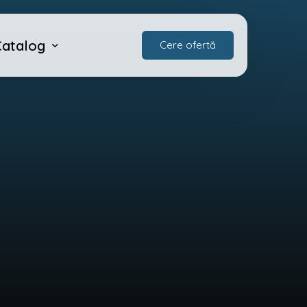
Catalog
Cere ofertă
urat zincat
Catalog
cată
stifiată verde
atalogue
ochi hexagonal
ard