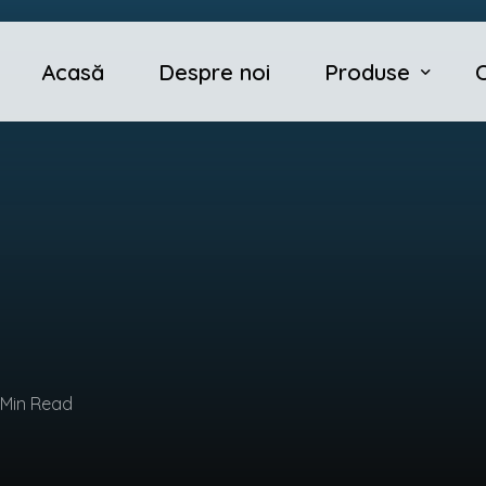
Acasă
Despre noi
Produse
Panou de gard bord
Plasă împletită zin
Plasă împletită pla
C
Plasă rabitz
Plasă sudată
Sârmă ghimpată
 Min Read
Plasă împletită cu 
Accesorii pentru g