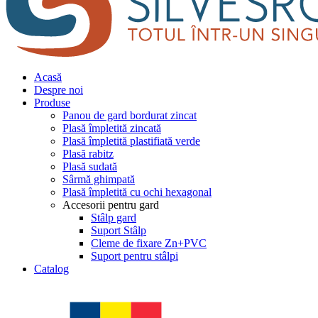
Acasă
Despre noi
Produse
Panou de gard bordurat zincat
Plasă împletită zincată
Plasă împletită plastifiată verde
Plasă rabitz
Plasă sudată
Sârmă ghimpată
Plasă împletită cu ochi hexagonal
Accesorii pentru gard
Stâlp gard
Suport Stâlp
Cleme de fixare Zn+PVC
Suport pentru stâlpi
Catalog