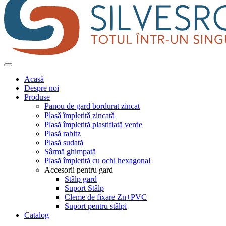
Acasă
Despre noi
Produse
Panou de gard bordurat zincat
Plasă împletită zincată
Plasă împletită plastifiată verde
Plasă rabitz
Plasă sudată
Sârmă ghimpată
Plasă împletită cu ochi hexagonal
Accesorii pentru gard
Stâlp gard
Suport Stâlp
Cleme de fixare Zn+PVC
Suport pentru stâlpi
Catalog