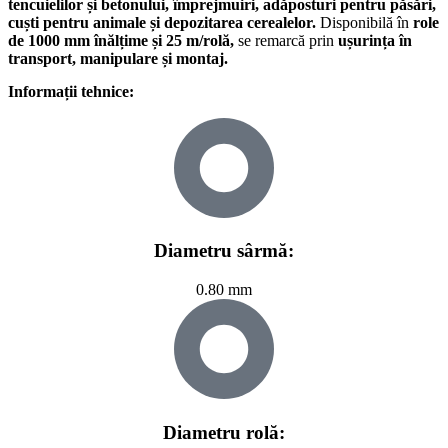
tencuielilor și betonului, împrejmuiri, adăposturi pentru păsări,
cuști pentru animale și depozitarea cerealelor.
Disponibilă în
role
de 1000 mm înălțime și 25 m/rolă,
se remarcă prin
ușurința în
transport, manipulare și montaj.
Informații tehnice:
Diametru sârmă:
0.80 mm
Diametru rolă: