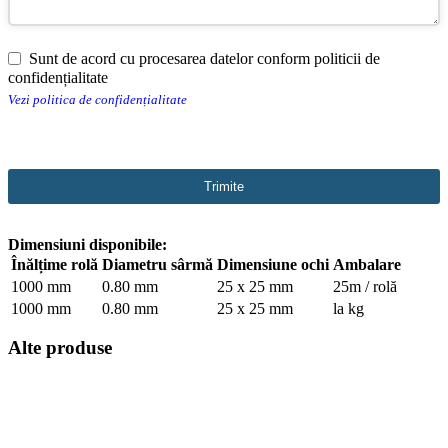
Sunt de acord cu procesarea datelor conform politicii de
confidențialitate
Vezi politica de confidențialitate
Trimite
This
Dimensiuni disponibile:
field
should
Înălțime rolă
Diametru sârmă
Dimensiune ochi
Ambalare
be
1000 mm
0.80 mm
25 x 25 mm
25m / rolă
left
1000 mm
0.80 mm
25 x 25 mm
la kg
blank
Alte produse