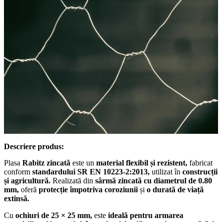
Descriere produs:
Plasa
Rabitz zincată
este un
material flexibil și rezistent,
fabricat
conform
standardului SR EN 10223-2:2013,
utilizat în
construcții
și agricultură.
Realizată din
sârmă zincată cu diametrul de 0.80
mm,
oferă
protecție împotriva coroziunii
și
o durată de viață
extinsă.
Cu
ochiuri de 25 × 25 mm,
este
ideală pentru armarea