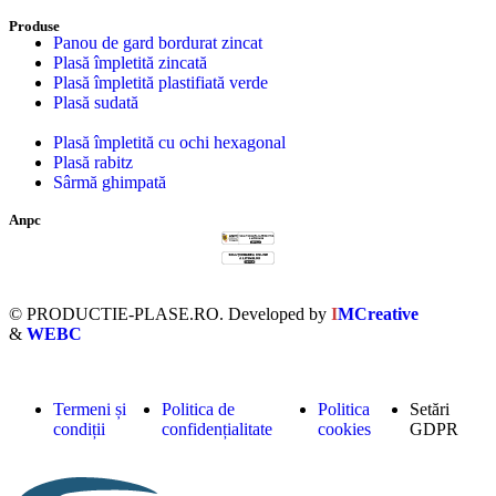
Produse
Panou de gard bordurat zincat
Plasă împletită zincată
Plasă împletită plastifiată verde
Plasă sudată
Plasă împletită cu ochi hexagonal
Plasă rabitz
Sârmă ghimpată
Anpc
© PRODUCTIE-PLASE.RO. Developed by
I
MCreative
&
WEBC
Termeni și
Politica de
Politica
Setări
condiții
confidențialitate
cookies
GDPR