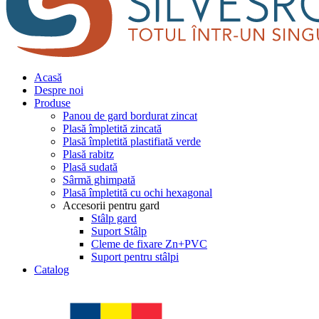
Acasă
Despre noi
Produse
Panou de gard bordurat zincat
Plasă împletită zincată
Plasă împletită plastifiată verde
Plasă rabitz
Plasă sudată
Sârmă ghimpată
Plasă împletită cu ochi hexagonal
Accesorii pentru gard
Stâlp gard
Suport Stâlp
Cleme de fixare Zn+PVC
Suport pentru stâlpi
Catalog