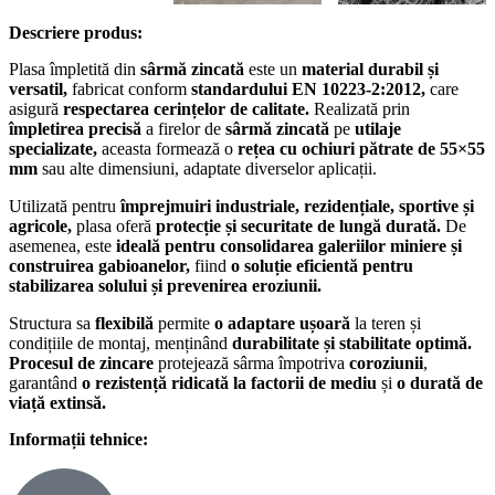
Descriere produs:
Plasa împletită din
sârmă zincată
este un
material durabil și
versatil,
fabricat conform
standardului EN 10223-2:2012,
care
asigură
respectarea cerințelor de calitate.
Realizată prin
împletirea precisă
a firelor de
sârmă zincată
pe
utilaje
specializate,
aceasta formează o
rețea cu ochiuri pătrate de 55×55
mm
sau alte dimensiuni, adaptate diverselor aplicații.
Utilizată pentru
împrejmuiri industriale, rezidențiale, sportive și
agricole,
plasa oferă
protecție și securitate de lungă durată.
De
asemenea, este
ideală pentru consolidarea galeriilor miniere și
construirea gabioanelor,
fiind
o soluție eficientă pentru
stabilizarea solului și prevenirea eroziunii.
Structura sa
flexibilă
permite
o adaptare ușoară
la teren și
condițiile de montaj, menținând
durabilitate și stabilitate optimă.
Procesul de zincare
protejează sârma împotriva
coroziunii
,
garantând
o rezistență ridicată la factorii de mediu
și
o durată de
viață extinsă.
Informații tehnice: