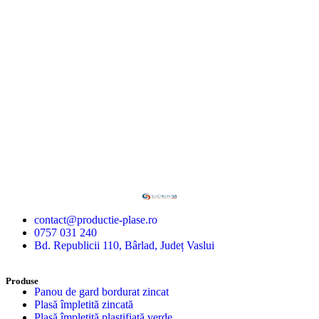
contact@productie-plase.ro
0757 031 240
Bd. Republicii 110, Bârlad, Județ Vaslui
Produse
Panou de gard bordurat zincat
Plasă împletită zincată
Plasă împletită plastifiată verde