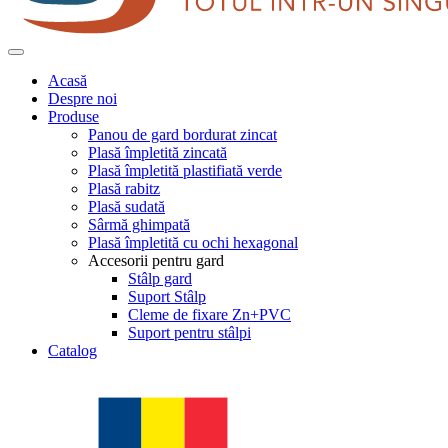
Acasă
Despre noi
Produse
Panou de gard bordurat zincat
Plasă împletită zincată
Plasă împletită plastifiată verde
Plasă rabitz
Plasă sudată
Sârmă ghimpată
Plasă împletită cu ochi hexagonal
Accesorii pentru gard
Stâlp gard
Suport Stâlp
Cleme de fixare Zn+PVC
Suport pentru stâlpi
Catalog