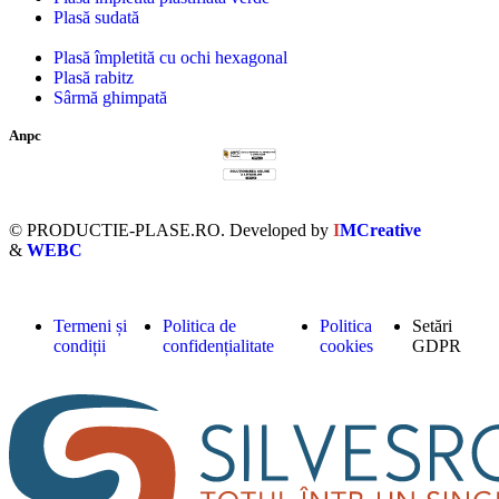
Plasă sudată
Plasă împletită cu ochi hexagonal
Plasă rabitz
Sârmă ghimpată
Anpc
© PRODUCTIE-PLASE.RO. Developed by
I
MCreative
&
WEBC
Termeni și
Politica de
Politica
Setări
condiții
confidențialitate
cookies
GDPR