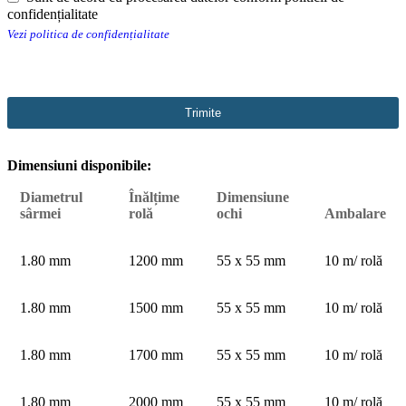
confidențialitate
Vezi politica de confidențialitate
Trimite
This
Dimensiuni disponibile:
field
should
Diametrul
Înălțime
Dimensiune
be
sârmei
rolă
ochi
Ambalare
left
blank
1.80 mm
1200 mm
55 x 55 mm
10 m/ rolă
1.80 mm
1500 mm
55 x 55 mm
10 m/ rolă
1.80 mm
1700 mm
55 x 55 mm
10 m/ rolă
1.80 mm
2000 mm
55 x 55 mm
10 m/ rolă